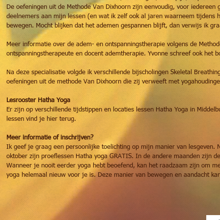
De oefeningen uit de Methode Van Dixhoorn zijn eenvoudig, voor iedereen go
deelnemers aan mijn lessen (en wat ik zelf ook al jaren waarneem tijdens
bewegen. Mocht blijken dat het ademen gespannen blijft, dan verwijs ik g
Meer informatie over de adem- en ontspanningstherapie volgens de Method
ontspanningstherapeute en docent ademtherapie. Yvonne schreef ook het b
Na deze specialisatie volgde ik verschillende bijscholingen Skeletal Breat
oefeningen uit de methode Van Dixhoorn die zij verweeft met yogahoudinge
Lesrooster Hatha Yoga
Er zijn op verschillende tijdstippen en locaties lessen Hatha Yoga in Middelb
lessen vind je hier terug.
Meer informatie of inschrijven?
Ik geef je graag een persoonlijke toelichting op mijn manier van lesgeven
oktober zijn proeflessen Hatha yoga GRATIS. In de andere maanden zijn de 
Wanneer je nooit eerder yoga hebt beoefend, kan het raadzaam zijn om met e
yoga helemaal nieuw voor je is. Deze manier van bewegen en aandacht kan