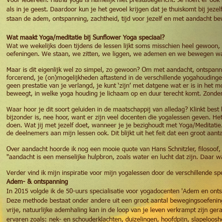
Voor iedereen. Hatha yoga is namelijk niet prestatiegericht. Je hoeft er ook 
als in je geest. Daardoor kun je het gevoel krijgen dat je thuiskomt bij jez
staan de adem, ontspanning, zachtheid, tijd voor jezelf en met aandacht b
Wat maakt Yoga/meditatie bij Sunflower Yoga speciaal?
Wat we wekelijks doen tijdens de lessen lijkt soms misschien heel gewoon, he
oefeningen. We staan, we zitten, we liggen, we ademen en we bewegen 
Maar is dit eigenlijk wel zo simpel, zo gewoon? Om met aandacht, ontspanne
forcerend, je (on)mogelijkheden aftastend in de verschillende yogahouding
geen prestatie van je verlangd, je kunt ‘zijn’ met datgene wat er is in he
beweegt, in welke yoga houding je lichaam op en duur terecht komt. Zonder
Waar hoor je dit soort geluiden in de maatschappij van alledag? Klinkt best 
bijzonder is, nee hoor, want er zijn veel docenten die yogalessen geven. Het
doen. Wat jij met jezelf doet, wanneer je je bezighoudt met Yoga/Meditatie. 
de deelnemers aan mijn lessen ook. Dit blijkt uit het feit dat een groot aant
Over aandacht hoorde ik nog een mooie quote van Hans Schnitzler, filosoof, i
"aandacht is een menselijke hulpbron, zoals water en lucht dat zijn. Daar 
Verder vind ik mijn inspiratie voor mijn yogalessen door de verschillende spec
Adem- & ontspanning
In 2015 volgde ik de 50-uurs specialisatie voor yogadocenten 'Adem en ont
Deze methode bestaat onder andere uit een groot aantal bewegingsoefenin
vrije, natuurlijke ademhaling kan in de loop van je leven verkrampt zijn ger
ervaren zoals: nek- en schouderklachten, duizelingen, hoofdpijn, slapeloosh